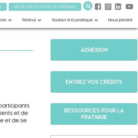
S
RESSOURCES POUR LA PRATIQUE
ion
Relève
Soutien à la pratique
Nous joindre
ADHÉSION
ENTREZ VOS CRÉDITS
 participants
RESSOURCES POUR LA
ients et de
PRATIQUE
me et de se