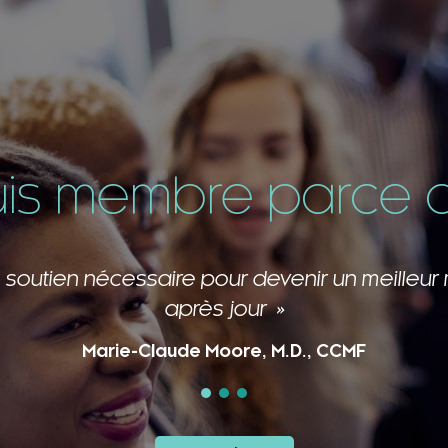
uis membre parce qu
 de cette grande famille me ressourcent et 
Caroline Laberge, M.D., CCMF, FCMF