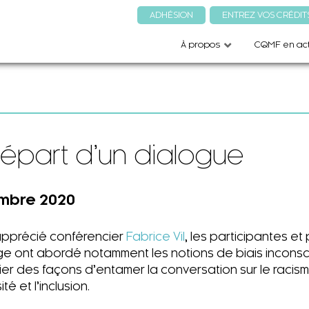
ADHÉSION
ENTREZ VOS CRÉDIT
À propos
CQMF en act
départ d’un dialogue
embre 2020
apprécié conférencier
Fabrice Vil
, les participantes et
nge ont abordé notamment les notions de biais inconsc
ifier des façons d’entamer la conversation sur le racis
té et l’inclusion.