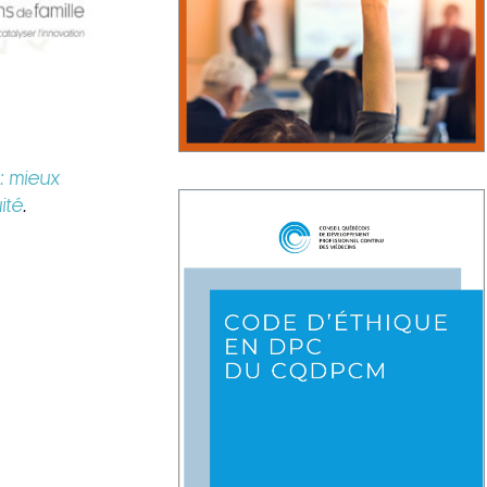
: mieux
ité
.