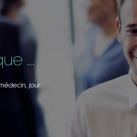
e ...
m’inspirent!