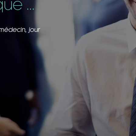
e ...
m’inspirent!