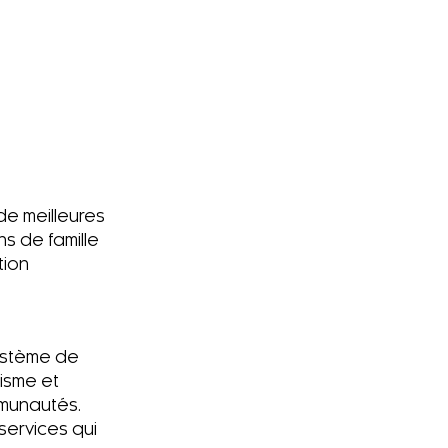
de meilleures
s de famille
tion
système de
lisme et
mmunautés.
services qui