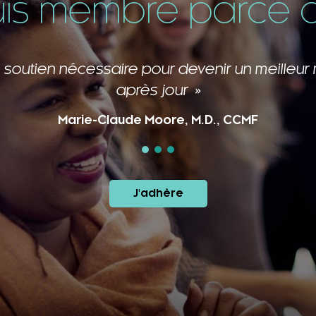
uis membre parce qu
 de cette grande famille me ressourcent et 
Caroline Laberge, M.D., CCMF, FCMF
J'adhère