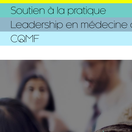
Soutien à la pratique
Leadership en médecine d
CQMF