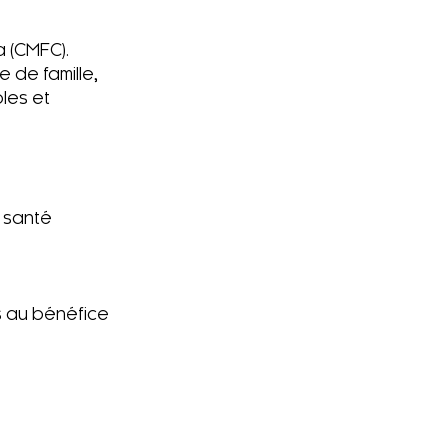
 (CMFC).
 de famille,
les et
n santé
es au bénéfice