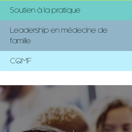
Soutien à la pratique
Leadership en médecine de
famille
CQMF