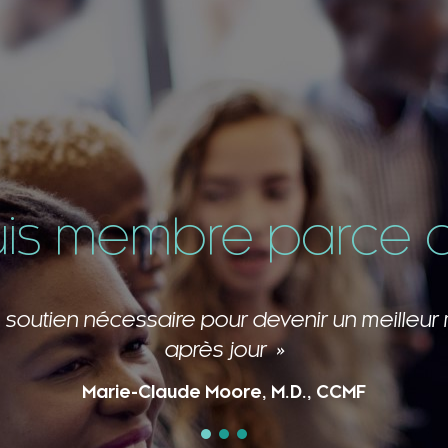
uis membre parce qu
 de cette grande famille me ressourcent et 
Caroline Laberge, M.D., CCMF, FCMF