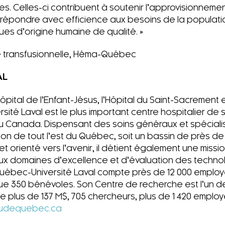
es. Celles-ci contribuent à soutenir l’approvisionneme
 répondre avec efficience aux besoins de la populati
es d’origine humaine de qualité. »
e transfusionnelle, Héma-Québec
AL
ital de l’Enfant-Jésus, l’Hôpital du Saint-Sacrement et
ité Laval est le plus important centre hospitalier de 
au Canada. Dispensant des soins généraux et spéciali
ion de tout l’est du Québec, soit un bassin de près de 
et orienté vers l’avenir, il détient également une missi
 domaines d’excellence et d’évaluation des technol
uébec-Université Laval compte près de 12 000 employé
 350 bénévoles. Son Centre de recherche est l’un d
plus de 137 M$, 705 chercheurs, plus de 1 420 employ
udequebec.ca