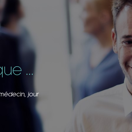
e ...
m’inspirent!