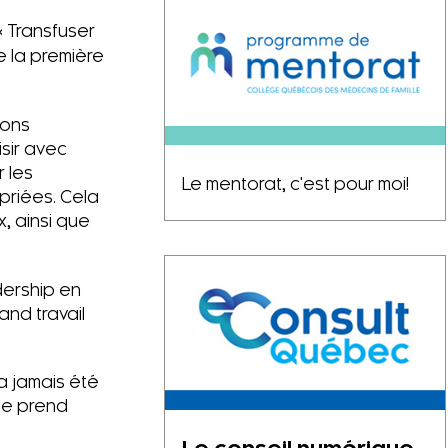
« Transfuser
e la première
ions
sir avec
 les
Le mentorat, c'est pour moi!
priées. Cela
, ainsi que
dership en
and travail
a jamais été
lle prend