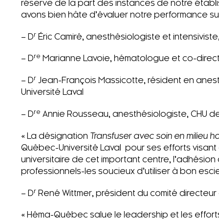
réserve de la part des instances de notre établ
avons bien hâte d’évaluer notre performance suite
r
– D
Éric Camiré, anesthésiologiste et intensivis
re
– D
Marianne Lavoie, hématologue et co-direct
r
– D
Jean-François Massicotte, résident en anes
Université Laval
re
– D
Annie Rousseau, anesthésiologiste, CHU de
« La désignation
Transfuser avec soin en milieu ho
Québec-Université Laval pour ses efforts visant à 
universitaire de cet important centre, l’adhési
professionnels-les soucieux d’utiliser à bon esci
r
– D
René Wittmer, président du comité directeur
« Héma-Québec salue le leadership et les effor