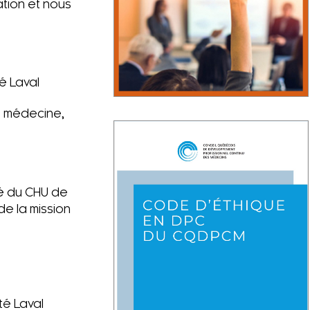
tion et nous
é Laval
e médecine,
té du CHU de
de la mission
té Laval