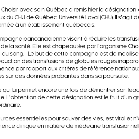
 Choisir avec soin Québec a remis hier la désignation 
aux du CHU de Québec-Université Laval (CHU). Il s’agit d
ernée à un établissement québécois.
mpagne pancanadienne visant à réduire les transfus
 de la santé. Elle est chapeautée par l’organisme Choi
e du sang. Le but de cette campagne est de mobiliser
réduction des transfusions de globules rouges inappro
inence par rapport aux critères de référence nationaux
ées sur des données probantes dans sa poursuite.
e qui lui permet encore une fois de démontrer son lea
 L’obtention de cette désignation est le fruit d’un gr
rdinaire.
rces essentielles pour sauver des vies, est vital et n’
rtinence clinique en matière de médecine transfusionne