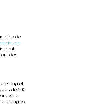
omotion de
decins de
oin dont
itant des
 en sang et
 près de 200
 bénévoles
es d’origine