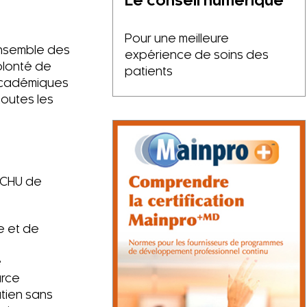
Le conseil numérique
Pour une meilleure
ensemble des
expérience de soins des
olonté de
patients
 académiques
toutes les
 CHU de
e et de
e
urce
tien sans