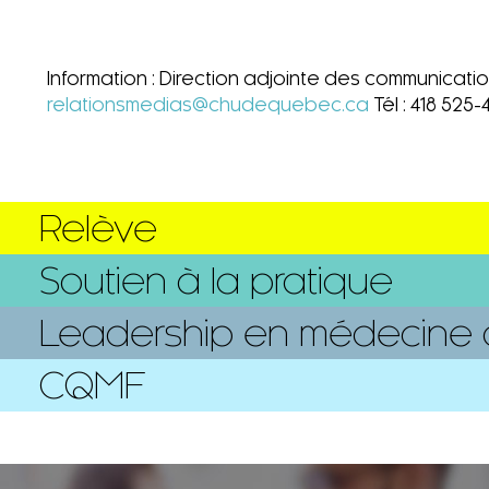
Information : Direction adjointe des communicat
relationsmedias@chudequebec.ca
Tél : 418 525-
Relève
Soutien à la pratique
Leadership en médecine d
CQMF