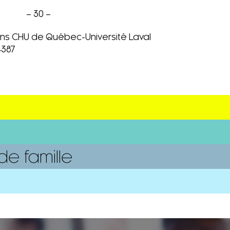
– 30 –
ions CHU de Québec-Université Laval
4387
e famille