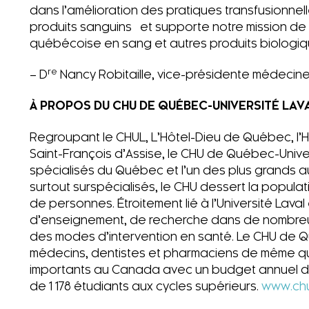
dans l’amélioration des pratiques transfusionnell
produits sanguins et supporte notre mission de
québécoise en sang et autres produits biologiqu
re
– D
Nancy Robitaille, vice-présidente médecin
À PROPOS DU CHU DE QUÉBEC-UNIVERSITÉ LAV
Regroupant le CHUL, L’Hôtel-Dieu de Québec, l’Hôp
Saint-François d’Assise, le CHU de Québec-Univers
spécialisés du Québec et l’un des plus grands 
surtout surspécialisés, le CHU dessert la populat
de personnes. Étroitement lié à l’Université Laval 
d’enseignement, de recherche dans de nombreux
des modes d’intervention en santé. Le CHU de Q
médecins, dentistes et pharmaciens de même que
importants au Canada avec un budget annuel de 
de 1 178 étudiants aux cycles supérieurs.
www.ch