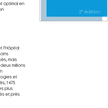
nt optimal en
on
 l’Hôpital
soins
sés, mais
deux millions
on
ogies et
s, 1 475
es plus
és et près