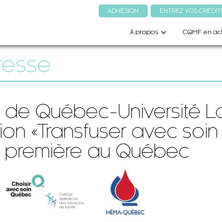
ADHÉSION
ENTREZ VOS CRÉDIT
À propos
CQMF en act
resse
 de Québec-Université L
ion «Transfuser avec soin
Une première au Québec