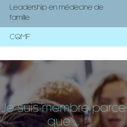
Leadership en médecine de
famille
CQMF
Je suis membre parce
que ...