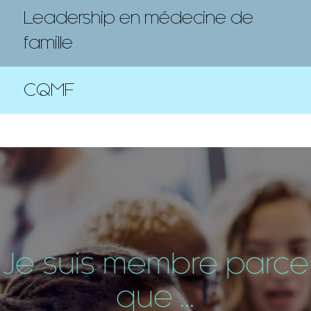
Leadership en médecine de
famille
CQMF
Je suis membre parce
que ...