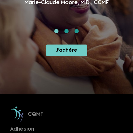
Marie-Claude Moore, M.D., CCMF
J'adhère
CQMF
Adhésion