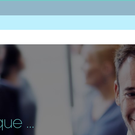
e ...