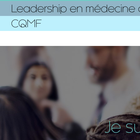
Leadership en médecine d
CQMF
Je s