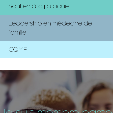
Soutien à la pratique
Leadership en médecine de
famille
CQMF
Je suis membre parce