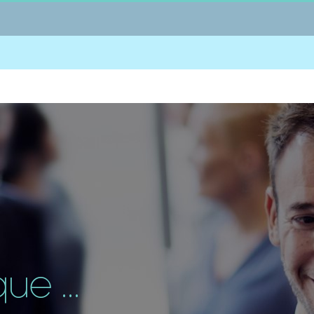
e ...