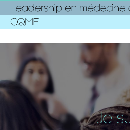
Leadership en médecine d
CQMF
Je s