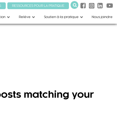
S
RESSOURCES POUR LA PRATIQUE
ion
Relève
Soutien à la pratique
Nous joindre
 posts matching your