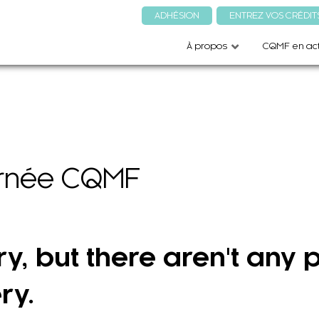
ADHÉSION
ENTREZ VOS CRÉDIT
À propos
CQMF en act
rnée CQMF
ry, but there aren't any
ry.