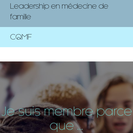
Leadership en médecine de
famille
CQMF
Je suis membre parce
que ...