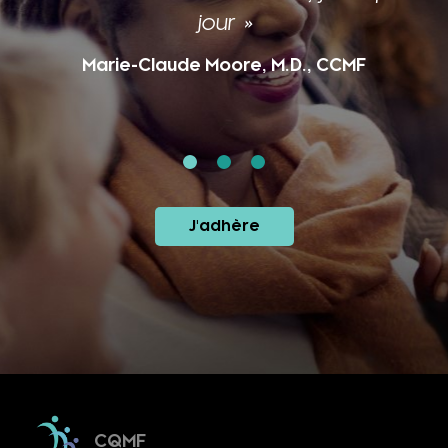
Caroline Laberge, M.D., CCMF, FCMF
J'adhère
CQMF